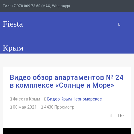
Тел:
+7 978-069-73-60 (MAX, WhatsApp)
Fiesta
Крым
Видео обзор апартаментов № 24
в комплексе «Солнце и Море»
Фиеста Крым
Видео Крым Черноморское
08 мая 2021
4430 Просмотр
E-
Печать
mail