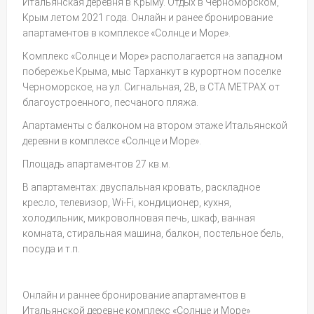
Итальянская деревня в Крыму. Отдых в Черноморском,
Крым летом 2021 года. Онлайн и ранее бронирование
апартаментов в комплексе «Солнце и Море».
Комплекс «Солнце и Море» располагается на западном
побережье Крыма, мыс Тарханкут в курортном поселке
Черноморское, на ул. Сигнальная, 2В, в СТА МЕТРАХ от
благоустроенного, песчаного пляжа.
Апартаменты с балконом на втором этаже Итальянской
деревни в комплексе «Солнце и Море».
Площадь апартаментов 27 кв.м.
В апартаментах: двуспальная кровать, раскладное
кресло, телевизор, Wi-Fi, кондиционер, кухня,
холодильник, микроволновая печь, шкаф, ванная
комната, стиральная машина, балкон, постельное бель,
посуда и т.п.
Онлайн и раннее бронирование апартаментов в
Итальянской деревне комплекс «Солнце и Море»