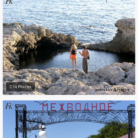
Фото Чаша Любви Оленевка мыс Тарханкут Крым
14 Photos
Фото село Межводное Крым